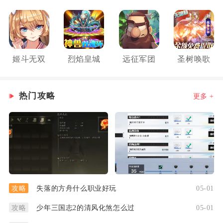
姬斗无双
烈焰皇城
远征军团
圣树唤歌
热门攻略
更多 +
失落的方舟什么职业好玩
05-01
攻略
少年三国志2的清风化煞怎么过
05-01
攻略