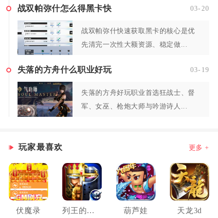
战双帕弥什怎么得黑卡快
03-20
战双帕弥什快速获取黑卡的核心是优
先清完一次性大额资源、稳定做...
失落的方舟什么职业好玩
03-19
失落的方舟好玩职业首选狂战士、督
军、女巫、枪炮大师与吟游诗人...
玩家最喜欢
更多 +
伏魔录
列王的纷争
葫芦娃
天龙3d