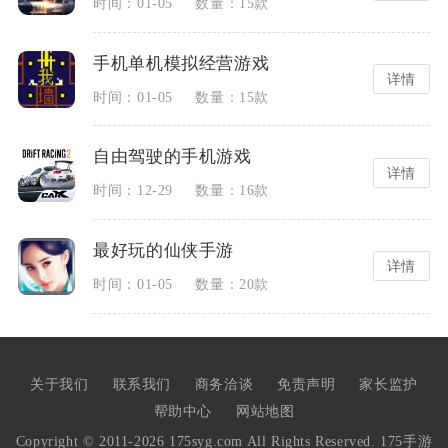
时间：01-05
数量：15款
手机单机模拟经营游戏
详情
时间：01-05
数量：15款
自由驾驶的手机游戏
详情
时间：12-29
数量：16款
最好玩的仙侠手游
详情
时间：01-05
数量：20款
手机影视app软件哪个好
2023最火的网游排行榜前十名
详情
详情
时间：12-07
时间：08-04
数量：15款
数量：29款
关于我们
联系我们
商务洽谈
免责声明
家长监护
帮助中心
网站地图
好用的聊天交友软件排行
回合制手游排行榜2020前十名
Copyright © 2011-2026 175syg.com All Rights Reserved. 175手游