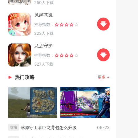
250人下载
风起苍岚
推荐指数：
223人下载
龙之守护
推荐指数：
327人下载
热门攻略
更多 +
冰原守卫者巨龙背包怎么升级
06-23
攻略