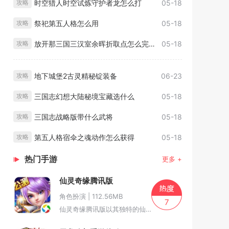
时空猎人时空试炼守护者龙怎么打
05-18
攻略
祭祀第五人格怎么用
05-18
攻略
放开那三国三汉室余晖折取点怎么完美通关
05-18
攻略
地下城堡2古灵精秘锭装备
06-23
攻略
三国志幻想大陆秘境宝藏选什么
05-18
攻略
三国志战略版带什么武将
05-18
攻略
第五人格宿伞之魂动作怎么获得
05-18
攻略
热门手游
更多 +
仙灵奇缘腾讯版
角色扮演 | 112.56MB
7
仙灵奇缘腾讯版以其独特的仙侠世界观作为背景，游戏内世界观丰富