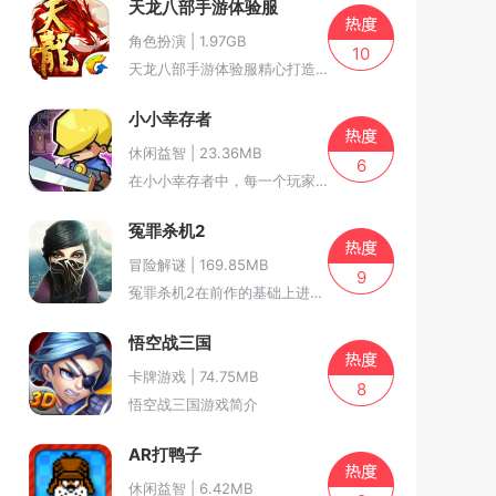
天龙八部手游体验服
角色扮演 | 1.97GB
10
天龙八部手游体验服精心打造了金庸小说中的经典场景，如大理的苍
小小幸存者
休闲益智 | 23.36MB
6
在小小幸存者中，每一个玩家的起点都是一片荒无人烟的废土，你需
冤罪杀机2
冒险解谜 | 169.85MB
9
冤罪杀机2在前作的基础上进行了全方位的升级和优化。游戏故事背
悟空战三国
卡牌游戏 | 74.75MB
8
悟空战三国游戏简介
AR打鸭子
休闲益智 | 6.42MB