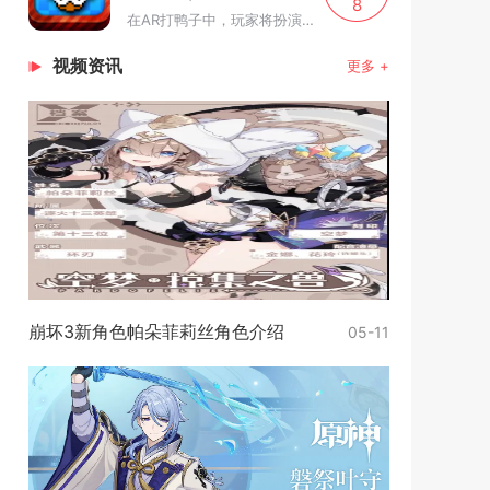
8
在AR打鸭子中，玩家将扮演一位猎人，任务是射击屏幕上出现的鸭
视频资讯
更多 +
崩坏3新角色帕朵菲莉丝角色介绍
05-11