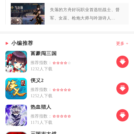
失落的方舟好玩职业首选狂战士、督
军、女巫、枪炮大师与吟游诗人...
小编推荐
更多 +
富豪闯三国
推荐指数：
1232人下载
侠义2
推荐指数：
1252人下载
热血猎人
推荐指数：
1171人下载
三国志大战