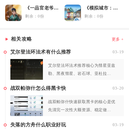
《一品官老爷》3.6媒体礼包
《模拟城市：我是市长》元旦礼包
剩余：0份
剩余：0份
相关攻略
更多 +
艾尔登法环法术有什么推荐
03-19
艾尔登法环法术推荐核心为彗星亚兹
勒、黑夜彗星、岩石球、亚杜拉...
战双帕弥什怎么得黑卡快
03-20
战双帕弥什快速获取黑卡的核心是优
先清完一次性大额资源、稳定做...
失落的方舟什么职业好玩
03-19