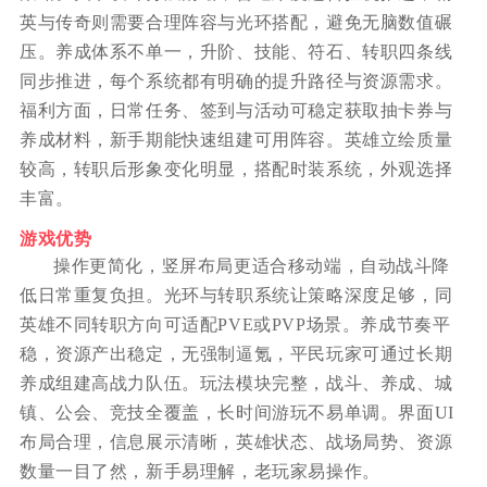
英与传奇则需要合理阵容与光环搭配，避免无脑数值碾
压。养成体系不单一，升阶、技能、符石、转职四条线
同步推进，每个系统都有明确的提升路径与资源需求。
福利方面，日常任务、签到与活动可稳定获取抽卡券与
养成材料，新手期能快速组建可用阵容。英雄立绘质量
较高，转职后形象变化明显，搭配时装系统，外观选择
丰富。
游戏优势
操作更简化，竖屏布局更适合移动端，自动战斗降
低日常重复负担。光环与转职系统让策略深度足够，同
英雄不同转职方向可适配PVE或PVP场景。养成节奏平
稳，资源产出稳定，无强制逼氪，平民玩家可通过长期
养成组建高战力队伍。玩法模块完整，战斗、养成、城
镇、公会、竞技全覆盖，长时间游玩不易单调。界面UI
布局合理，信息展示清晰，英雄状态、战场局势、资源
数量一目了然，新手易理解，老玩家易操作。