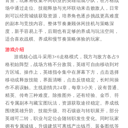
背景，玩家将收集不同职业的英雄组成小队，在方格战
场中通过走位、技能释放与光环联动来击败敌人，日常
则可以经营城镇获取资源，培养角色逐步挑战更高难度
的副本与竞技内容。整体节奏兼顾休闲挂机与策略深
度，新手容易上手，后期也有足够的养成与玩法空间，
适合喜欢战棋、养成和慢节奏策略体验的玩家。
游戏介绍
游戏核心战斗采用3×6走格模式，我方与敌方各占9
格初始阵型，战场方格不分敌我，英雄可自由移动到对
方区域。操作上，英雄指令集中在屏幕下方，点击选择
移动或释放技能，界面清晰，点击反馈稳定，长时间操
作不易误触。主线剧情共24章，每章3小关，设有普通、
精英、传奇三种难度。除推图外，还有经验、金币、符
石专属副本与藏宝图玩法，资源获取途径稳定。养成线
围绕英雄升阶、技能升级、符石镶嵌与转职展开，部分
英雄可二转，职业与定位会随转职发生变化。同时玩家
拥有专属城镇，升级建筑可离线产出钱币、装备图纸等