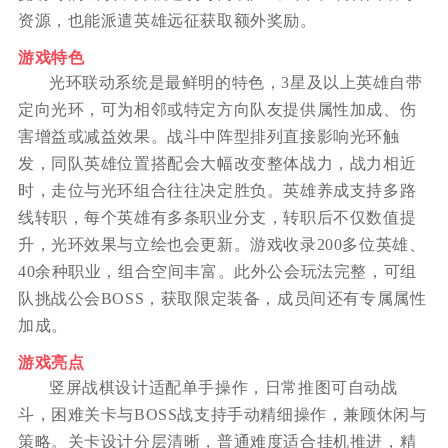
资源，也能派遣英雄远征获取额外奖励。
游戏特色
光环联动系统是最鲜明的特色，3星及以上英雄自带
定向光环，可为相邻或特定方向队友提供属性加成、伤
害增益或减益效果。战斗中阵型排列直接影响光环触
发，同队英雄位置搭配会大幅改变整体战力，战力相近
时，走位与光环组合往往决定胜负。英雄养成支持多路
线转职，每个英雄有多条职业分支，转职后不仅数值提
升，光环效果与立绘也会更新。游戏收录200多位英雄、
40余种职业，组合空间丰富。此外公会玩法完整，可组
队挑战公会BOSS，获取限定装备，成员间还有专属属性
加成。
游戏亮点
竖屏战棋设计适配单手操作，日常推图可自动战
斗，困难关卡与BOSS战支持手动精细操作，兼顾休闲与
策略。关卡设计分层清晰，普通难度适合挂机推进，精