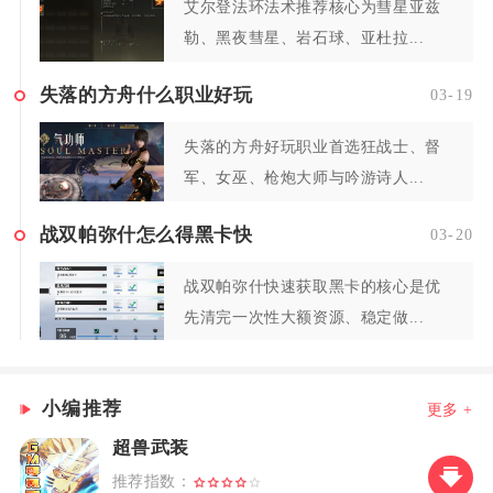
艾尔登法环法术推荐核心为彗星亚兹
勒、黑夜彗星、岩石球、亚杜拉...
失落的方舟什么职业好玩
03-19
失落的方舟好玩职业首选狂战士、督
军、女巫、枪炮大师与吟游诗人...
战双帕弥什怎么得黑卡快
03-20
战双帕弥什快速获取黑卡的核心是优
先清完一次性大额资源、稳定做...
小编推荐
更多 +
超兽武装
推荐指数：