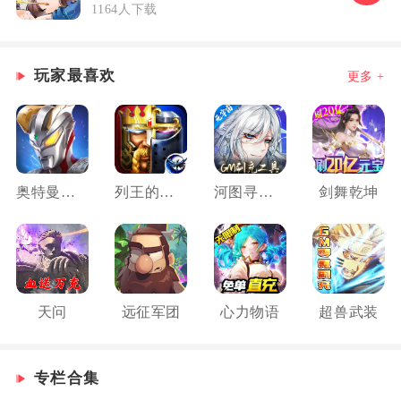
1164人下载
玩家最喜欢
更多 +
奥特曼热血英雄
列王的纷争
河图寻仙记
剑舞乾坤
天问
远征军团
心力物语
超兽武装
专栏合集