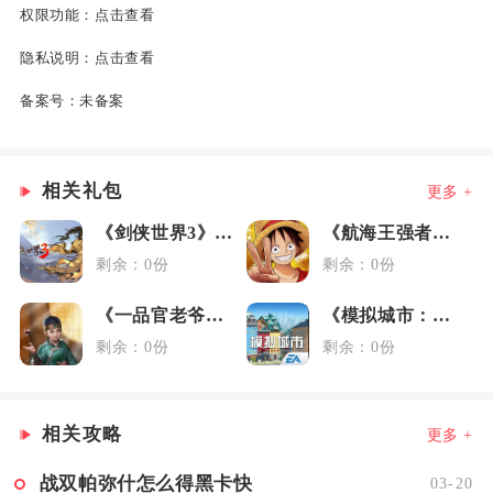
权限功能：
点击查看
隐私说明：
点击查看
备案号：
未备案
相关礼包
更多 +
《剑侠世界3》藏剑大礼包
《航海王强者之路》女神节礼包
剩余：0份
剩余：0份
《一品官老爷》3.6媒体礼包
《模拟城市：我是市长》元旦礼包
剩余：0份
剩余：0份
相关攻略
更多 +
战双帕弥什怎么得黑卡快
03-20