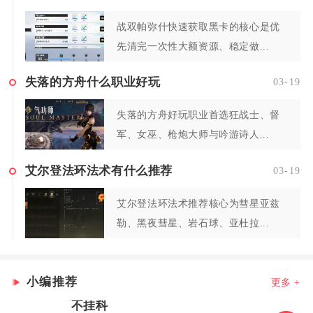
战双帕弥什快速获取黑卡的核心是优
先清完一次性大额资源、稳定做...
失落的方舟什么职业好玩
03-19
失落的方舟好玩职业首选狂战士、督
军、女巫、枪炮大师与吟游诗人...
艾尔登法环法术有什么推荐
03-19
艾尔登法环法术推荐核心为彗星亚兹
勒、黑夜彗星、岩石球、亚杜拉...
小编推荐
更多 +
不挂科