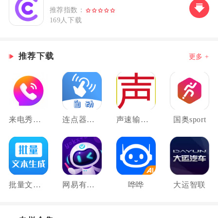
推荐指数：
169人下载
推荐下载
更多 +
来电秀秀秀
连点器连点吧
声速输入法
国奥sport
批量文本生成器
网易有道智学
哗哗
大运智联