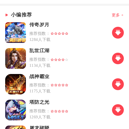
小编推荐
更多 +
传奇岁月
推荐指数：
1284人下载
乱世江湖
推荐指数：
1134人下载
战神霸业
推荐指数：
1175人下载
塔防之光
推荐指数：
1269人下载
屠龙破晓