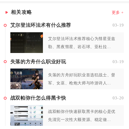
相关攻略
更多 +
艾尔登法环法术有什么推荐
03-19
艾尔登法环法术推荐核心为彗星亚兹
勒、黑夜彗星、岩石球、亚杜拉...
失落的方舟什么职业好玩
03-19
失落的方舟好玩职业首选狂战士、督
军、女巫、枪炮大师与吟游诗人...
战双帕弥什怎么得黑卡快
03-20
战双帕弥什快速获取黑卡的核心是优
先清完一次性大额资源、稳定做...