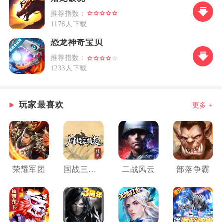
推荐指数：
1176人下载
恐龙神奇宝贝
推荐指数：
1233人下载
玩家最喜欢
更多 +
荣耀军团
国战三国志
二战风云
部落争霸