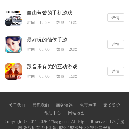
自由驾驶的手机游戏
详情
时间：12-29
数量：16款
最好玩的仙侠手游
详情
时间：01-05
数量：20款
跟音乐有关的互动游戏
详情
时间：01-05
数量：15款
好用的聊天交友软件排行
2023游戏排行榜前十名
详情
详情
时间：12-07
时间：08-04
数量：15款
数量：35款
关于我们
联系我们
商务洽谈
免责声明
家长监护
帮助中心
网站地图
手机影视app软件哪个好
回合制手游排行榜2021排行榜
Copyright © 2011-2026 175syg.com All Rights Reserved. 175手游
详情
详情
网 版权所有
鄂ICP备2020019279号-80
鄂公网安备