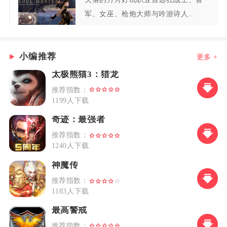
军、女巫、枪炮大师与吟游诗人...
小编推荐
更多 +
太极熊猫3：猎龙
推荐指数：
1199人下载
奇迹：最强者
推荐指数：
1240人下载
神魔传
推荐指数：
1183人下载
最高警戒
推荐指数：