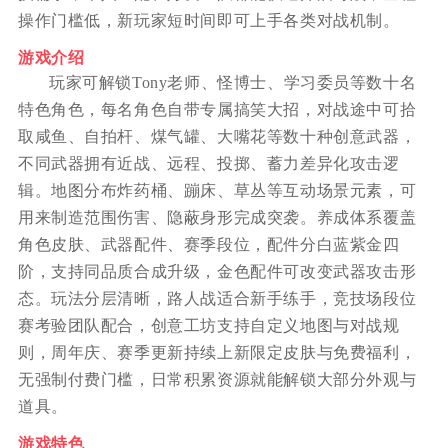
操作门槛低，新玩家短时间即可上手各类对战机制。
游戏介绍
玩家可解锁Tony老师、怪博士、学习委员等数十名
特色角色，每名角色自带专属搞笑大招，对战途中可拾
取咸鱼、自拍杆、煤气罐、大嘴花等数十种创意武器，
不同武器拥有近战、远程、投掷、蓄力差异化攻击逻
辑。地图分布炸药桶、蹦床、草丛等互动场景元素，可
用来制造范围伤害、隐蔽身形完成突袭。养成体系覆盖
角色皮肤、武器配件、赛季段位，配件分白蓝紫金四
阶，支持同品质合成升级，金色配件可改变武器攻击形
态。玩法分层清晰，路人战适合新手练手，竞技场段位
赛考验团队配合，创意工坊支持自定义地图与对战规
则，周年庆、赛季更新持续上新限定皮肤与免费福利，
无强制付费门槛，日常积累资源就能解锁大部分外观与
道具。
游戏特色