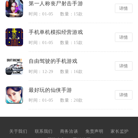
第一人称丧尸射击手游
详情
时间：01-05
数量：15款
手机单机模拟经营游戏
详情
时间：01-05
数量：15款
自由驾驶的手机游戏
详情
时间：12-29
数量：16款
最好玩的仙侠手游
详情
时间：01-05
数量：20款
好用的聊天交友软件排行
2023最火的网游排行榜前十名
详情
详情
时间：12-07
时间：08-04
数量：15款
数量：29款
关于我们
联系我们
商务洽谈
免责声明
家长监护