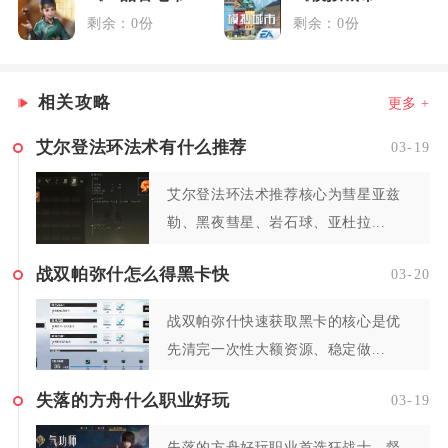
剩余：0份
剩余：0份
相关攻略
更多 +
艾尔登法环法术有什么推荐
03-19
艾尔登法环法术推荐核心为彗星亚兹
勒、黑夜彗星、岩石球、亚杜拉...
战双帕弥什怎么得黑卡快
03-20
战双帕弥什快速获取黑卡的核心是优
先清完一次性大额资源、稳定做...
失落的方舟什么职业好玩
03-19
失落的方舟好玩职业首选狂战士、督