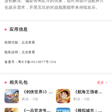
放松解压、偏爱休闲乱斗的玩家，短对局设计适配碎片
化娱乐需求，开黑互坑的对战氛围能带来持续欢乐。
应用信息
权限功能：
点击查看
隐私说明：
点击查看
备案号：
粤ICP备16110977号-35A
相关礼包
更多 +
《剑侠世界3》藏剑大礼包
《航海王强者之路》女神节礼包
剩余：0份
剩余：0份
《一品官老爷》3.6媒体礼包
《模拟城市：我是市长》元旦礼包