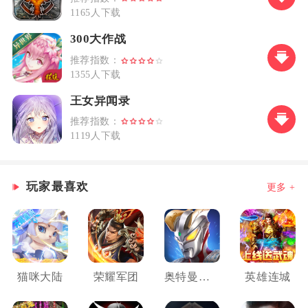
1165人下载
300大作战
推荐指数：
1355人下载
王女异闻录
推荐指数：
1119人下载
玩家最喜欢
更多 +
猫咪大陆
荣耀军团
奥特曼热血英雄
英雄连城