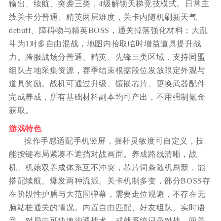
输出、续航、突袭三类，4级解锁天梯竞技模式。日常主
线关卡分普通、精英两层难度，关卡内随机刷新天气
debuff、障碍物与精英BOSS，通关掉落强化材料；大乱
斗为1对多自由混战，地图内拾取临时增益道具提升战
力。跨服战场分普通、精英、先锋三类区域，支持同盟
组队占地采集资源，赛季结束根据段位发放限定外观与
道具奖励。战机可通过升级、镶嵌芯片、更换武器配件
完成养成，所有基础材料副本均可产出，不用强制氪金
获取。
游戏特色
操作手感适配手机竖屏，摇杆灵敏度可自定义，技
能按键布局紧凑不遮挡对战画面。养成路线清晰，战
机、机娘双养成体系互不冲突，芯片词条随机刷新，能
搭配续航、爆发两种流派。关卡机制多变，部分BOSS存
在阶段性护盾与大范围弹幕，需要走位规避，不存在无
脑站桩通关的情况。内置自由匹配、好友组队、实时语
音，对局中可快速沟通战术，成就系统记录对战、闯关