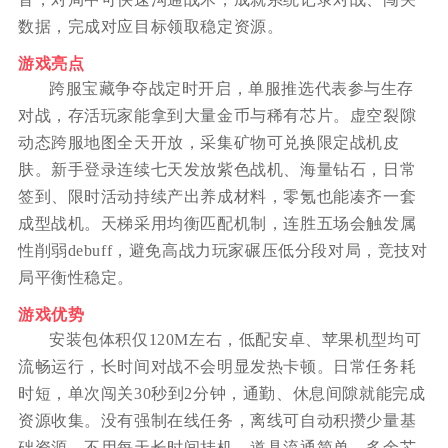
数据，完成对应目标领取稳定资源。
游戏亮点
跨服宝藏争夺战定时开启，单服推选代表参与生存
对战，存活玩家能拿到大量金币与稀有芯片。虚空裂隙
动态跨服地图全天开放，采集矿物可兑换限定战机皮
肤。新手登录连续七天发放紫色战机、海量钻石，日常
签到、限时活动持续产出养成材料，零氪也能凑齐一套
成型战机。天梯采用均衡匹配机制，连胜五场会触发属
性削弱debuff，避免高战力玩家碾压低分段对局，竞技对
局平衡性稳定。
游戏优势
安装包体积仅120M左右，低配安卓、苹果机型均可
流畅运行，长时间对战不会明显发热卡顿。日常任务耗
时短，单次闯关30秒到2分钟，通勤、休息间隙就能完成
资源收集。没有强制在线任务，离线可自动积攒少量基
础资源，不用每天长时间挂机。道具流通简单，多余芯