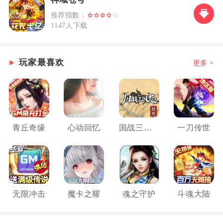
推荐指数：
1147人下载
玩家最喜欢
更多 +
青丘奇缘
心动回忆
国战三国志
一刀传世
无限冲击
魔卡之耀
魂之守护
斗魂大陆