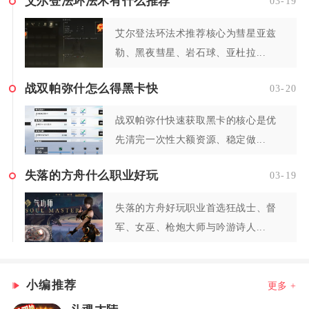
艾尔登法环法术有什么推荐
03-19
艾尔登法环法术推荐核心为彗星亚兹
勒、黑夜彗星、岩石球、亚杜拉...
战双帕弥什怎么得黑卡快
03-20
战双帕弥什快速获取黑卡的核心是优
先清完一次性大额资源、稳定做...
失落的方舟什么职业好玩
03-19
失落的方舟好玩职业首选狂战士、督
军、女巫、枪炮大师与吟游诗人...
小编推荐
更多 +