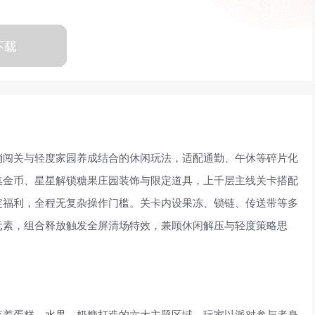
消闯关与轻度家园养成结合的休闲玩法，适配通勤、午休等碎片化
集金币、星星解锁糖果庄园装饰与限定道具，上千层主线关卡搭配
定福利，全程无复杂操作门槛。关卡内设果冻、锁链、传送带等多
元素，组合释放触发全屏清场特效，兼顾休闲解压与轻度策略思
落着蛋糕、水果、奶糖打造的六大主题区域，玩家以派对参与者身