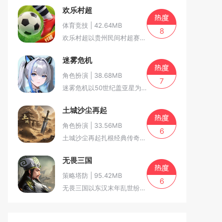
欢乐村超
体育竞技 | 42.64MB
8
欢乐村超以贵州民间村超赛事为核心...
迷雾危机
角色扮演 | 38.68MB
7
迷雾危机以50世纪盖亚星为故事舞...
土城沙尘再起
角色扮演 | 33.56MB
6
土城沙尘再起扎根经典传奇土城世界...
无畏三国
策略塔防 | 95.42MB
6
无畏三国以东汉末年乱世纷争为故事...