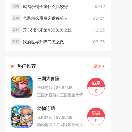
鹅鸭杀鸭子跳什么比较好
03-12
攻略
光遇怎么用吊床瞬移单人
03-04
攻略
开心消消乐第430关怎么过
12-25
攻略
我的世界升降门怎么做
02-25
攻略
热门推荐
更多 +
三国大冒险
卡牌游戏 | 86.62MB
8
三国大冒险以三国乱世为背景，玩家...
动物连萌
休闲益智 | 88.80MB
9
动物连萌主打划线消除玩法，棋盘铺...