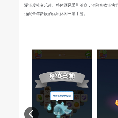
添轻度社交乐趣。整体画风柔和治愈，消除音效轻快
适配全年龄段的优质休闲三消手游。