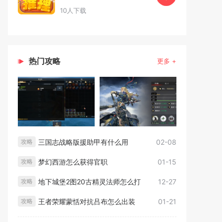
10人下载
热门攻略
更多 +
三国志战略版援助甲有什么用
02-08
攻略
梦幻西游怎么获得官职
01-15
攻略
地下城堡2图20古精灵法师怎么打
12-27
攻略
王者荣耀蒙恬对抗吕布怎么出装
01-21
攻略