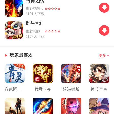
封神之战
推荐指数：
1191人下载
乱斗堂3
推荐指数：
1177人下载
玩家最喜欢
更多 +
青灵御剑诀
传奇世界
猛犸崛起
神将三国