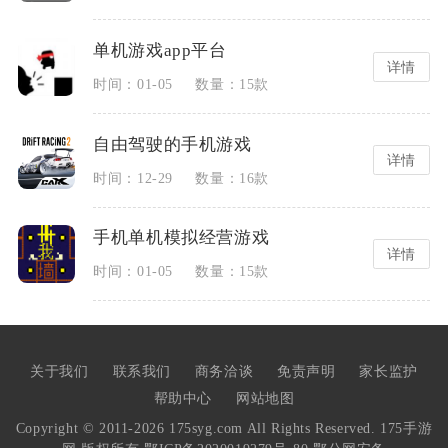
单机游戏app平台
详情
时间：01-05
数量：15款
自由驾驶的手机游戏
详情
时间：12-29
数量：16款
手机单机模拟经营游戏
详情
时间：01-05
数量：15款
现在流行的办公软件
手游排行榜网游前十名有哪些
详情
详情
时间：12-07
时间：08-05
数量：15款
数量：30款
关于我们
联系我们
商务洽谈
免责声明
家长监护
帮助中心
网站地图
手机影视app软件哪个好
2023最火的网游排行榜前十名
Copyright © 2011-2026 175syg.com All Rights Reserved. 175手游
详情
详情