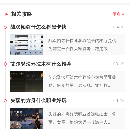
相关攻略
更多 +
战双帕弥什怎么得黑卡快
03-20
战双帕弥什快速获取黑卡的核心是优
先清完一次性大额资源、稳定做...
艾尔登法环法术有什么推荐
03-19
艾尔登法环法术推荐核心为彗星亚兹
勒、黑夜彗星、岩石球、亚杜拉...
失落的方舟什么职业好玩
03-19
失落的方舟好玩职业首选狂战士、督
军、女巫、枪炮大师与吟游诗人...