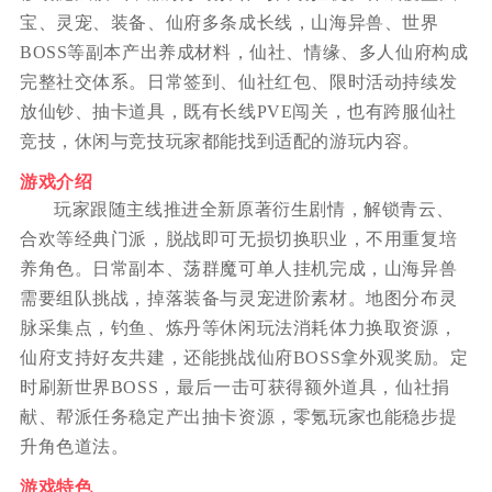
宝、灵宠、装备、仙府多条成长线，山海异兽、世界
BOSS等副本产出养成材料，仙社、情缘、多人仙府构成
完整社交体系。日常签到、仙社红包、限时活动持续发
放仙钞、抽卡道具，既有长线PVE闯关，也有跨服仙社
竞技，休闲与竞技玩家都能找到适配的游玩内容。
游戏介绍
玩家跟随主线推进全新原著衍生剧情，解锁青云、
合欢等经典门派，脱战即可无损切换职业，不用重复培
养角色。日常副本、荡群魔可单人挂机完成，山海异兽
需要组队挑战，掉落装备与灵宠进阶素材。地图分布灵
脉采集点，钓鱼、炼丹等休闲玩法消耗体力换取资源，
仙府支持好友共建，还能挑战仙府BOSS拿外观奖励。定
时刷新世界BOSS，最后一击可获得额外道具，仙社捐
献、帮派任务稳定产出抽卡资源，零氪玩家也能稳步提
升角色道法。
游戏特色