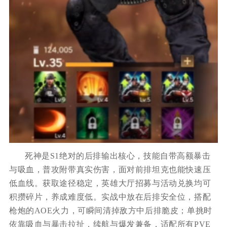
死神是S1绝对的后排输出核心，技能自带高额暴击
与吸血，普攻附带真实伤害，面对前排坦克也能快速压
低血线。获取途径稳定，英雄大厅招募与活动兑换均可
积攒碎片，养成难度低。实战中放在后排安全位，搭配
枪炮的AOE火力，可瞬间清掉敌方中后排脆皮；单挑时
依靠吸血与暴击拉扯，续航与爆发兼备，适配所有PVE