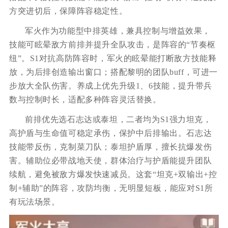
方突进切后，保障阵容稳定性。
军火作为功能型中排英雄，兼具控制与增益效果，
技能可眩晕敌方前排并提升全队攻击，是阵容的“节奏枢
纽”。S1对抗高防阵容时，军火的眩晕能打断敌方技能释
放，为后排创造输出窗口；搭配黎明的团队buff，可进一
步放大全队伤害。养成上优先升级1、6技能，提升带兵
数与控制时长，适配多种阵容灵活替换。
前排优先选石志达或泰坦，二者均为S1强力坦克，
高护盾与生命值可稳定承伤，保护中后排输出。石志达
技能带反伤，克制菜刀队；泰坦护盾厚，擅长抗爆发伤
害。辅助位必带战地天使，群体治疗与护盾能提升团队
续航，避免被敌方爆发快速减员。这套“坦克+双输出+控
制+辅助”的阵容，攻防均衡，无明显短板，能应对S1所
有玩法场景。