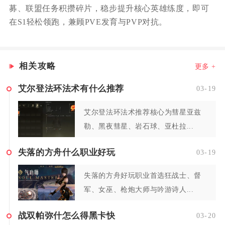
募、联盟任务积攒碎片，稳步提升核心英雄练度，即可
在S1轻松领跑，兼顾PVE发育与PVP对抗。
相关攻略
更多 +
艾尔登法环法术有什么推荐
03-19
艾尔登法环法术推荐核心为彗星亚兹
勒、黑夜彗星、岩石球、亚杜拉...
失落的方舟什么职业好玩
03-19
失落的方舟好玩职业首选狂战士、督
军、女巫、枪炮大师与吟游诗人...
战双帕弥什怎么得黑卡快
03-20