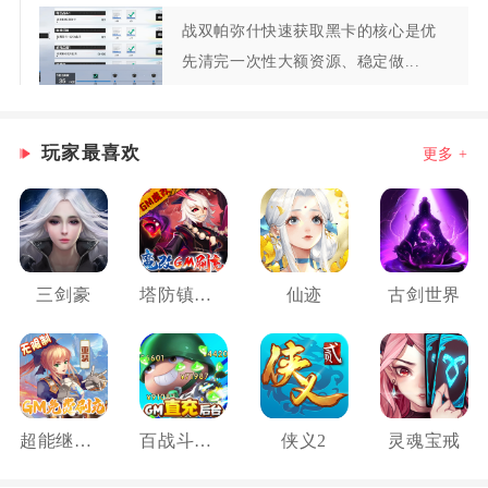
战双帕弥什快速获取黑卡的核心是优
先清完一次性大额资源、稳定做...
玩家最喜欢
更多 +
三剑豪
塔防镇魂师
仙迹
古剑世界
超能继承者2
百战斗斗堂
侠义2
灵魂宝戒